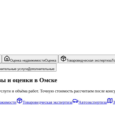
Оценка недвижимости
Оценка
Товароведческая экспертиза
Т
нительные услуги
Дополнительные
зы и оценки в Омске
слуги и объёма работ. Точную стоимость рассчитаем после конс
ижимости
Товароведческая экспертиза
Автоэкспертиза
З