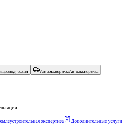
овароведческая
Автоэкспертиза
Автоэкспертиза
ультации.
емлеустроительная экспертиза
Дополнительные услуги