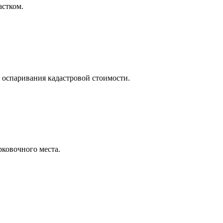
астком.
 оспаривания кадастровой стоимости.
рковочного места.