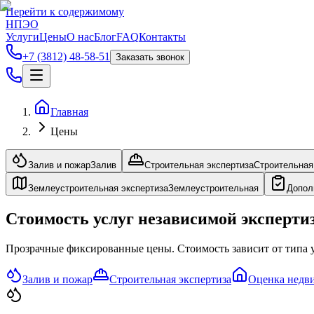
Перейти к содержимому
НПЭО
Услуги
Цены
О нас
Блог
FAQ
Контакты
+7 (3812) 48-58-51
Заказать звонок
Главная
Цены
Залив и пожар
Залив
Строительная экспертиза
Строительная
Землеустроительная экспертиза
Землеустроительная
Допол
Стоимость услуг независимой эксперти
Прозрачные фиксированные цены. Стоимость зависит от типа у
Залив и пожар
Строительная экспертиза
Оценка недв