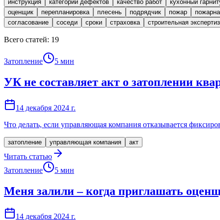
инструкция
категории дефектов
качество работ
кухонный гарнит
оценщик
перепланировка
плесень
подрядчик
пожар
пожарна
согласование
соседи
сроки
страховка
строительная эксперти
Всего статей:
19
Затопление
5
мин
УК не составляет акт о затоплении кв
14 декабря 2024 г.
Что делать, если управляющая компания отказывается фиксиро
затопление
управляющая компания
акт
Читать статью
Затопление
5
мин
Меня залили – когда приглашать оцен
14 декабря 2024 г.