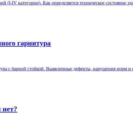
 (I-IV категории). Как определяется техническое состояние зда
ного гарнитура
тура с барной стойкой. Выявленные дефекты, нарушения норм и 
 нет?