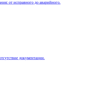
ния: от исправного до аварийного.
отсутствие документации.