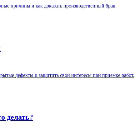
вные причины и как доказать производственный брак.
ы
крытые дефекты и защитить свои интересы при приёмке работ.
о делать?