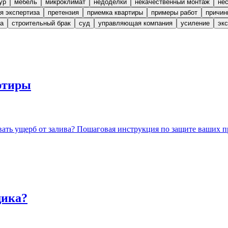
ур
мебель
микроклимат
недоделки
некачественный монтаж
не
я экспертиза
претензия
приемка квартиры
примеры работ
причин
за
строительный брак
суд
управляющая компания
усиление
эк
артиры
вать ущерб от залива? Пошаговая инструкция по защите ваших п
щика?