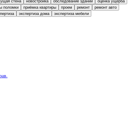
сущая стена
новостройка
обследование зданий
оценка ущерба
ы поломки
приёмка квартиры
проем
ремонт
ремонт авто
спертиза
экспертиза дома
экспертиза мебели
рав.