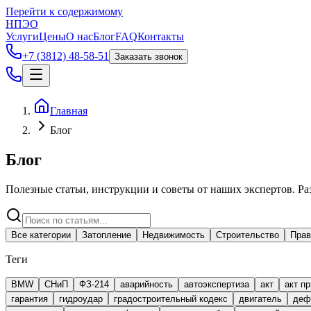
Перейти к содержимому
НПЭО
Услуги
Цены
О нас
Блог
FAQ
Контакты
+7 (3812) 48-58-51
Заказать звонок
Главная
Блог
Блог
Полезные статьи, инструкции и советы от наших экспертов. Ра
Все категории
Затопление
Недвижимость
Строительство
Прав
Теги
BMW
СНиП
ФЗ-214
аварийность
автоэкспертиза
акт
акт п
гарантия
гидроудар
градостроительный кодекс
двигатель
деф