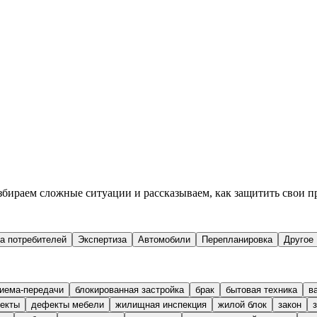
збираем сложные ситуации и рассказываем, как защитить свои п
а потребителей
Экспертиза
Автомобили
Перепланировка
Другое
риема-передачи
блокированная застройка
брак
бытовая техника
в
екты
дефекты мебели
жилищная инспекция
жилой блок
закон