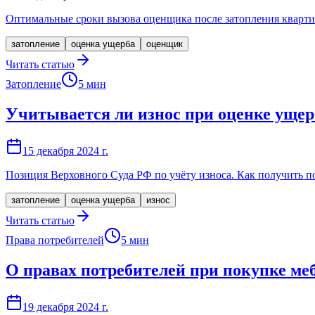
Оптимальные сроки вызова оценщика после затопления кварти
затопление
оценка ущерба
оценщик
Читать статью
Затопление
5
мин
Учитывается ли износ при оценке ущер
15 декабря 2024 г.
Позиция Верховного Суда РФ по учёту износа. Как получить п
затопление
оценка ущерба
износ
Читать статью
Права потребителей
5
мин
О правах потребителей при покупке ме
19 декабря 2024 г.