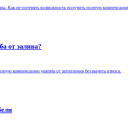
ры. Как не потерять возможность получить полную компенсаци
ба от залива?
олную компенсацию ущерба от затопления без вычета износа.
бели