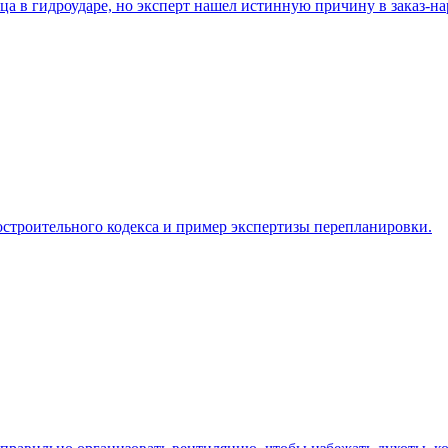
а в гидроударе, но эксперт нашел истинную причину в заказ-на
остроительного кодекса и пример экспертизы перепланировки.